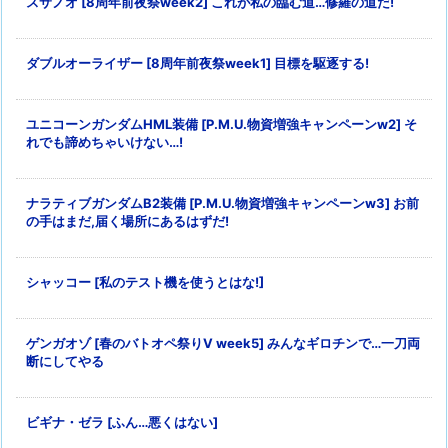
スサノオ [8周年前夜祭week2] これが私の臨む道…修羅の道だ!
ダブルオーライザー [8周年前夜祭week1] 目標を駆逐する!
ユニコーンガンダムHML装備 [P.M.U.物資増強キャンペーンw2] そ
れでも諦めちゃいけない…!
ナラティブガンダムB2装備 [P.M.U.物資増強キャンペーンw3] お前
の手はまだ,届く場所にあるはずだ!
シャッコー [私のテスト機を使うとはな!]
ゲンガオゾ [春のバトオペ祭りV week5] みんなギロチンで…一刀両
断にしてやる
ビギナ・ゼラ [ふん…悪くはない]