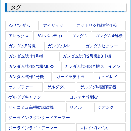
タグ
ZZガンダム
アイザック
アクトザク指揮官仕様
アレックス
ガルバルディα
ガンダム
ガンダム4号機
ガンダム5号機
ガンダムMk-II
ガンダムピクシー
ガンダム試作1号機
ガンダム試作2号機BB仕様
ガンダム試作2号機MLRS
ガンダム試作3号機ステイメン
ガンダム試作4号機
ガーベラテトラ
キュベレイ
ケンプファー
ゲルググJ
ゲルググM指揮官機
ゲルググキャノン
コンテナ報酬なし
サイコミュ高機動試験機
ザメル
ジオング
ジーラインスタンダードアーマー
ジーラインライトアーマー
スレイヴレイス