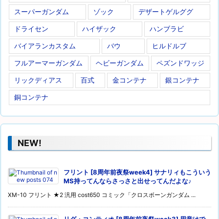
スーパーガンダム
ゾック
デザートゲルググ
ドライセン
ハイザック
ハンブラビ
バイアランカスタム
バウ
ヒルドルブ
フルアーマーガンダム
ヘビーガンダム
ペズンドワッジ
リックディアス
百式
金コンテナ
銀コンテナ
銅コンテナ
NEW!
フリント [8周年前夜祭week4] サナリィもこういう
MS持ってんならさっさと出せってんだよな♪
XM-10 フリント ★2 汎用 cost650 コミック「クロスボーンガンダム ...