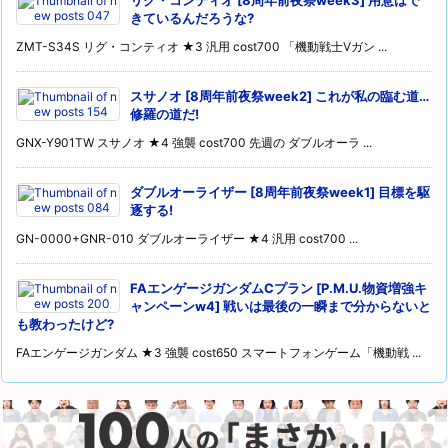
リグ・コンティオ [8周年前夜祭week3] 用意はで
きているんだろうな?
ZMT-S34S リグ・コンティオ ★3 汎用 cost700 「機動戦士Vガン ...
スサノオ [8周年前夜祭week2] これが私の臨む道…
修羅の道だ!
GNX-Y901TW スサノオ ★4 強襲 cost700 先週の ダブルオーラ ...
ダブルオーライザー [8周年前夜祭week1] 目標を駆
逐する!
GN-0000+GNR-010 ダブルオーライザー ★4 汎用 cost700 ...
FAエンゲージガンダムCプラン [P.M.U.物資増強キ
ャンペーンw4] 戦いは最後の一瞬まで分からないと
も教わったけど?
FAエンゲージガンダム ★3 強襲 cost650 スマートフォンゲーム「機動戦 ...