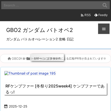

Feedly
RSS
GBO2 ガンダム バトオペ2


ガンダム バトルオぺレーション2 攻略 日記
メニュ

サイド

GBO2
>

RFケンプファー
※当サイト各ページには各種提携による広報/PR等が含まれています※

前へ

次へ
RFケンプファー [冬祭り2025week4] ケンプファーであ

るっ!
検索

2025-12-25