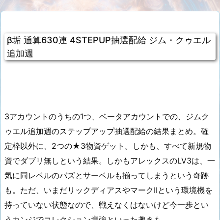
β垢 通算630連 4STEPUP抽選配給 ジム・クゥエル
追加週
3アカウントのうちの1つ、ベータアカウントでの、ジムク
ゥエル追加週のステップアップ抽選配給の結果まとめ。確
定枠以外に、2つの★3物資ゲット。しかも、すべて新規物
資でダブリ無しという結果。しかもアレックスのLV3は、一
気に同レベルのバズとサーベルも揃ってしまうという奇跡
も。ただ、いまだリックディアスやマークIIという環境機を
持っていない状態なので、戦えなくはないけど今一歩とい
うカンジでコレクション増強といった趣きも。