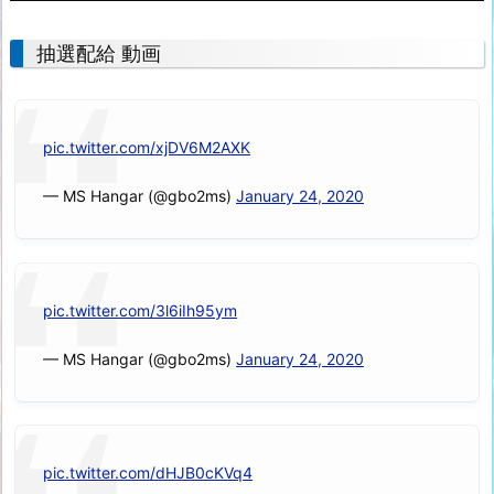
抽選配給 動画
pic.twitter.com/xjDV6M2AXK
— MS Hangar (@gbo2ms)
January 24, 2020
pic.twitter.com/3l6iIh95ym
— MS Hangar (@gbo2ms)
January 24, 2020
pic.twitter.com/dHJB0cKVq4