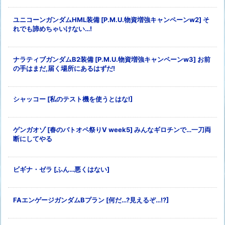
ユニコーンガンダムHML装備 [P.M.U.物資増強キャンペーンw2] そ
れでも諦めちゃいけない…!
ナラティブガンダムB2装備 [P.M.U.物資増強キャンペーンw3] お前
の手はまだ,届く場所にあるはずだ!
シャッコー [私のテスト機を使うとはな!]
ゲンガオゾ [春のバトオペ祭りV week5] みんなギロチンで…一刀両
断にしてやる
ビギナ・ゼラ [ふん…悪くはない]
FAエンゲージガンダムBプラン [何だ…?見えるぞ…!?]