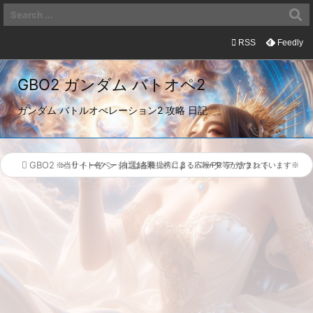

メニュ

RSS
Feedly

サイド
GBO2 ガンダム バトオペ2

ガンダム バトルオぺレーション2 攻略 日記
前へ

次へ

GBO2
>

トークン 抽選結果
>

β：ベータ アカウント
※当サイト各ページには各種提携による広報/PR等が含まれています※

検索