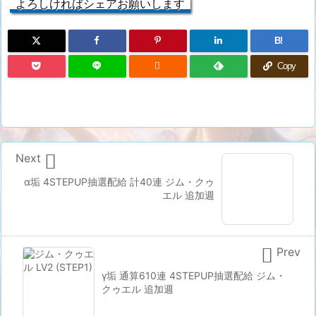
よろしければシェアお願いします
B!

Copy

Next
α垢 4STEPUP抽選配給 計40連 ジム・クゥ
エル 追加週

Prev
γ垢 通算610連 4STEPUP抽選配給 ジム・
クゥエル 追加週