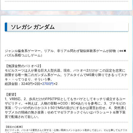
ソレガシ ガンダム
ジャンル偏食系ゲーマー。リアル、非リアル問わず疑似体験系ゲームが好物（⇔✖
パズル系暇つぶしゲーム）
【無課金勢のバトオペ2】
モビルスーツは人が乗る巨大人型兵器。現在、バトオペ2だけが この設定を忠実に
踏襲する唯一無二のガンダム系ゲーム。リアルタイムでMS乗り降りできるってステ
キ・・ってつまり、そういう事。
総課金額：3240円×2回+
2700円
×2
【要望】
1、VR対応。2、歩兵だけのFPS(TPS)としてもサバゲとしてキッチリ成立するユー
ザビリティ。→例えば、人物の挙動→COD：BO4あたりを参考に。3、プチモビの
実装：ワッパの代わりかコスト50でMSの並びにするかは運営お任せ。4、突然湧く
サブメカの情緒の無さ改善：せめてマゼラアタックぐらいはパラシュート＆降下装
置で配備されて欲しい。
【最近の心配事】
主にツイッタ。バトオペ2運営さんに対する・心無い罵倒コメントはホント勘弁してほしい。そんな事してもクリエ