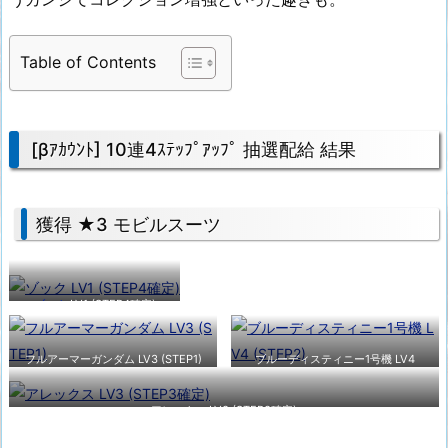
Table of Contents
[βｱｶｳﾝﾄ] 10連4ｽﾃｯﾌﾟｱｯﾌﾟ 抽選配給 結果
獲得 ★3 モビルスーツ
ゾック
LV1 (STEP4確定)
フルアーマーガンダム LV3 (STEP1)
ブルーディスティニー1号機 LV4
(STEP2)
アレックス LV3 (STEP3確定)