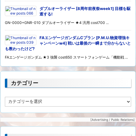
ダブルオーライザー [8周年前夜祭week1] 目標を駆
逐する!
GN-0000+GNR-010 ダブルオーライザー ★4 汎用 cost700 ...
FAエンゲージガンダムCプラン [P.M.U.物資増強キ
ャンペーンw4] 戦いは最後の一瞬まで分からないと
も教わったけど?
FAエンゲージガンダム ★3 強襲 cost650 スマートフォンゲーム「機動戦 ...
カテゴリー
カ
テ
ゴ
リ
[Advertising / Public Relations]
ー