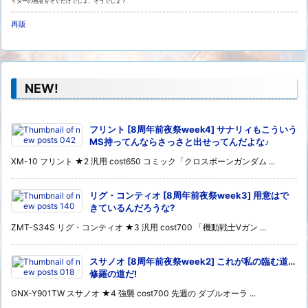
イターの熱意をそぐだけでしょ、そうでしょ？
再販
NEW!
フリント [8周年前夜祭week4] サナリィもこういう
MS持ってんならさっさと出せってんだよな♪
XM-10 フリント ★2 汎用 cost650 コミック「クロスボーンガンダム ...
リグ・コンティオ [8周年前夜祭week3] 用意はで
きているんだろうな?
ZMT-S34S リグ・コンティオ ★3 汎用 cost700 「機動戦士Vガン ...
スサノオ [8周年前夜祭week2] これが私の臨む道…
修羅の道だ!
GNX-Y901TW スサノオ ★4 強襲 cost700 先週の ダブルオーラ ...