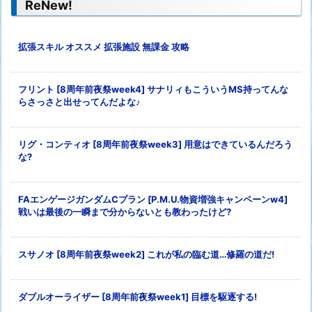
ReNew!
拡張スキル オススメ 拡張施設 無課金 攻略
フリント [8周年前夜祭week4] サナリィもこういうMS持ってんな
らさっさと出せってんだよな♪
リグ・コンティオ [8周年前夜祭week3] 用意はできているんだろう
な?
FAエンゲージガンダムCプラン [P.M.U.物資増強キャンペーンw4]
戦いは最後の一瞬まで分からないとも教わったけど?
スサノオ [8周年前夜祭week2] これが私の臨む道…修羅の道だ!
ダブルオーライザー [8周年前夜祭week1] 目標を駆逐する!