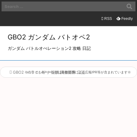

メニュ

RSS
Feedly

サイド
GBO2 ガンダム バトオペ2

ガンダム バトルオぺレーション2 攻略 日記
前へ

次へ

GBO2
>

コンテナ報酬 調査部隊 日記
※当サイト各ページには各種提携による広報/PR等が含まれています※

検索