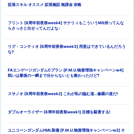
拡張スキル オススメ 拡張施設 無課金 攻略
フリント [8周年前夜祭week4] サナリィもこういうMS持ってんな
らさっさと出せってんだよな♪
リグ・コンティオ [8周年前夜祭week3] 用意はできているんだろう
な?
FAエンゲージガンダムCプラン [P.M.U.物資増強キャンペーンw4]
戦いは最後の一瞬まで分からないとも教わったけど?
スサノオ [8周年前夜祭week2] これが私の臨む道…修羅の道だ!
ダブルオーライザー [8周年前夜祭week1] 目標を駆逐する!
ユニコーンガンダムHML装備 [P.M.U.物資増強キャンペーンw2] そ