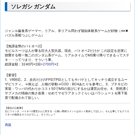
ソレガシ ガンダム
ジャンル偏食系ゲーマー。リアル、非リアル問わず疑似体験系ゲームが好物（⇔✖
パズル系暇つぶしゲーム）
【無課金勢のバトオペ2】
モビルスーツは人が乗る巨大人型兵器。現在、バトオペ2だけが この設定を忠実に
踏襲する唯一無二のガンダム系ゲーム。リアルタイムでMS乗り降りできるってステ
キ・・ってつまり、そういう事。
総課金額：3240円×2回+
2700円
×2
【要望】
1、VR対応。2、歩兵だけのFPS(TPS)としてもサバゲとしてキッチリ成立するユー
ザビリティ。→例えば、人物の挙動→COD：BO4あたりを参考に。3、プチモビの
実装：ワッパの代わりかコスト50でMSの並びにするかは運営お任せ。4、突然湧く
サブメカの情緒の無さ改善：せめてマゼラアタックぐらいはパラシュート＆降下装
置で配備されて欲しい。
【最近の心配事】
主にツイッタ。バトオペ2運営さんに対する・心無い罵倒コメントはホント勘弁してほしい。そんな事してもクリエ
イターの熱意をそぐだけでしょ、そうでしょ？
再販