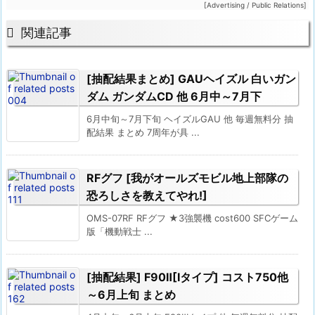
[Advertising / Public Relations]

関連記事
[抽配結果まとめ] GAUヘイズル 白いガン
ダム ガンダムCD 他 6月中～7月下
6月中旬～7月下旬 ヘイズルGAU 他 毎週無料分 抽
配結果 まとめ 7周年が具 ...
RFグフ [我がオールズモビル地上部隊の
恐ろしさを教えてやれ!]
OMS-07RF RFグフ ★3強襲機 cost600 SFCゲーム
版「機動戦士 ...
[抽配結果] F90Ⅱ[Iタイプ] コスト750他
～6月上旬 まとめ