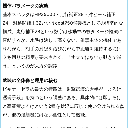
機体パラメータの実態
基本スペックはHP25000・走行補正28・対ビーム補正
24・対格闘補正32というcost750強襲機としての標準的な
構成。走行補正28という数字は移動中の被ダメージ軽減に
直結するが、水準は決して高くない。射撃主体の機体であ
りながら、相手の射線を浴びながら中距離を維持するには
立ち回りの精度が要求される。「丈夫ではないが動きで補
う」というのが大方の認識。
武装の全体像と運用の核心
ビギナ・ゼラの最大の特徴は、射撃武装の大半が「よろけ
誘発手段」を持つという調整にある。具体的には即よろけ
と高蓄積よろけという2種を状況に応じて使い分けられる点
が、他の強襲機にはない個性として機能。