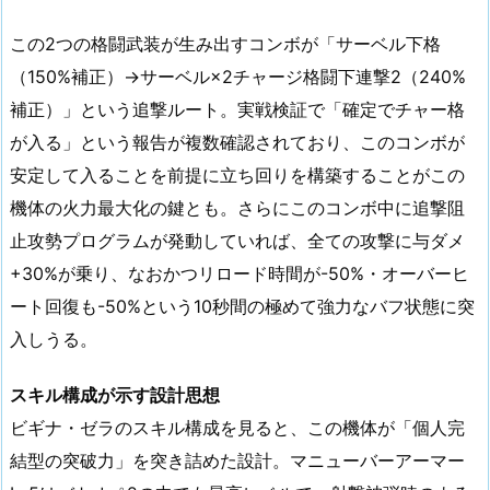
この2つの格闘武装が生み出すコンボが「サーベル下格
（150%補正）→サーベル×2チャージ格闘下連撃2（240%
補正）」という追撃ルート。実戦検証で「確定でチャー格
が入る」という報告が複数確認されており、このコンボが
安定して入ることを前提に立ち回りを構築することがこの
機体の火力最大化の鍵とも。さらにこのコンボ中に追撃阻
止攻勢プログラムが発動していれば、全ての攻撃に与ダメ
+30%が乗り、なおかつリロード時間が-50%・オーバーヒ
ート回復も-50%という10秒間の極めて強力なバフ状態に突
入しうる。
スキル構成が示す設計思想
ビギナ・ゼラのスキル構成を見ると、この機体が「個人完
結型の突破力」を突き詰めた設計。マニューバーアーマー