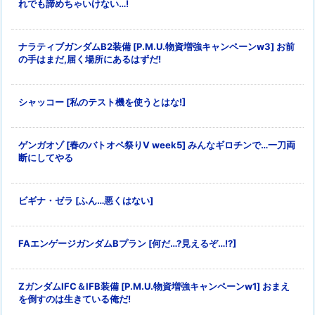
れでも諦めちゃいけない…!
ナラティブガンダムB2装備 [P.M.U.物資増強キャンペーンw3] お前
の手はまだ,届く場所にあるはずだ!
シャッコー [私のテスト機を使うとはな!]
ゲンガオゾ [春のバトオペ祭りV week5] みんなギロチンで…一刀両
断にしてやる
ビギナ・ゼラ [ふん…悪くはない]
FAエンゲージガンダムBプラン [何だ…?見えるぞ…!?]
ZガンダムIFC＆IFB装備 [P.M.U.物資増強キャンペーンw1] おまえ
を倒すのは生きている俺だ!