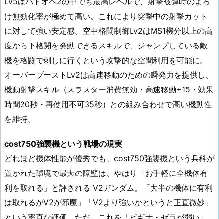
Lv5はバトオペ2の中でも最高レベルで、射撃被弾時のよろ
け無効化率が極めて高い。これにより突撃中の射撃カット
に対して強い安定感。空中格闘制御Lv2はMS1機分以上の高
度から下格闘を発動できるスキルで、ジャンプしている敵
機を格闘で刺しに行くという攻撃的な空間利用を可能に。
オーバーブーストLv2は高速移動のための瞬発力を提供し、
機動射撃スキル（スラスター消費無効・高速移動+15・効果
時間20秒・再使用不可35秒）との組み合わせで高い機動性
を維持。
cost750強襲機という戦場の現実
どれほど機体性能が優秀でも、cost750強襲機という兵科が
置かれた環境で最大の障壁は、やはり「お手軽に全機体有
利を取れる」と評される V2ガンダム。「大半の機体に有利
は取れるがV2が邪魔」「V2より強いかというと正直微妙」
という率直な評価。ただ、これを「ビギナ・ゼラが弱い」