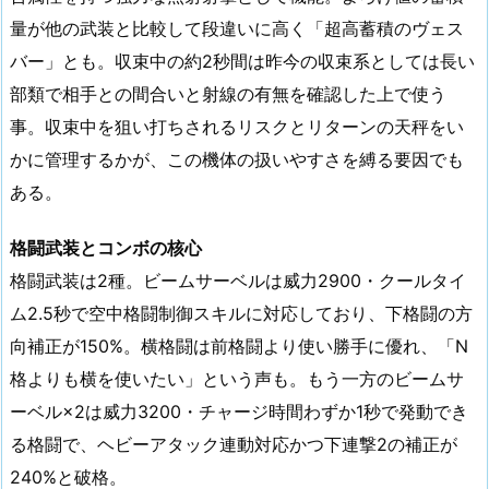
量が他の武装と比較して段違いに高く「超高蓄積のヴェス
バー」とも。収束中の約2秒間は昨今の収束系としては長い
部類で相手との間合いと射線の有無を確認した上で使う
事。収束中を狙い打ちされるリスクとリターンの天秤をい
かに管理するかが、この機体の扱いやすさを縛る要因でも
ある。
格闘武装とコンボの核心
格闘武装は2種。ビームサーベルは威力2900・クールタイ
ム2.5秒で空中格闘制御スキルに対応しており、下格闘の方
向補正が150%。横格闘は前格闘より使い勝手に優れ、「N
格よりも横を使いたい」という声も。もう一方のビームサ
ーベル×2は威力3200・チャージ時間わずか1秒で発動でき
る格闘で、ヘビーアタック連動対応かつ下連撃2の補正が
240%と破格。