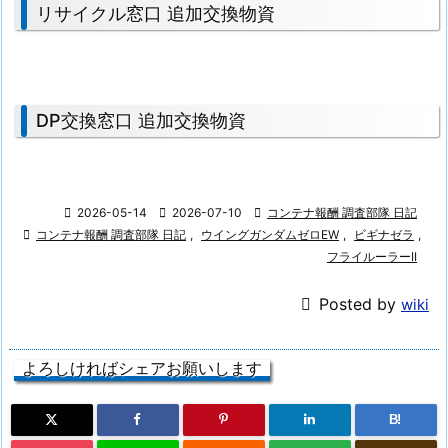
リサイクル窓口 追加交換物資
DP交換窓口 追加交換物資

2026-05-14

2026-07-10

コンテナ報酬 調査部隊 日記

コンテナ報酬 調査部隊 日記
,
ウイングガンダムゼロEW
,
ビギナゼラ
,
フライルーラーII

Posted by
wiki
よろしければシェアお願いします
B!