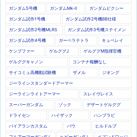
ガンダム5号機
ガンダムMk-II
ガンダムピクシー
ガンダム試作1号機
ガンダム試作2号機BB仕様
ガンダム試作2号機MLRS
ガンダム試作3号機ステイメン
ガンダム試作4号機
ガーベラテトラ
キュベレイ
ケンプファー
ゲルググJ
ゲルググM指揮官機
ゲルググキャノン
コンテナ報酬なし
サイコミュ高機動試験機
ザメル
ジオング
ジーラインスタンダードアーマー
ジーラインライトアーマー
スレイヴレイス
スーパーガンダム
ゾック
デザートゲルググ
ドライセン
ハイザック
ハンブラビ
バイアランカスタム
バウ
ヒルドルブ
フルアーマーガンダム
ヘビーガンダム
ペズンドワッジ