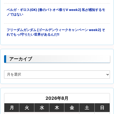
ベルガ・ギロス(GK) [春のバトオペ祭りV week2] 私が感知するモ
ノではない
フリーダムガンダム [ゴールデンウィークキャンペーン week2] そ
れでもっ!守りたい世界があるんだ!!
アーカイブ
ア
ー
カ
イ
ブ
2026年8月
月
火
水
木
金
土
日