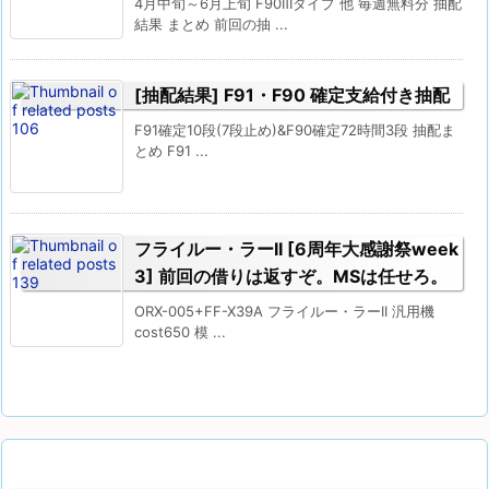
4月中旬～6月上旬 F90ⅡIタイプ 他 毎週無料分 抽配
結果 まとめ 前回の抽 ...
[抽配結果] F91・F90 確定支給付き抽配
F91確定10段(7段止め)&F90確定72時間3段 抽配ま
とめ F91 ...
フライルー・ラーII [6周年大感謝祭week
3] 前回の借りは返すぞ。MSは任せろ。
ORX-005+FF-X39A フライルー・ラーII 汎用機
cost650 模 ...