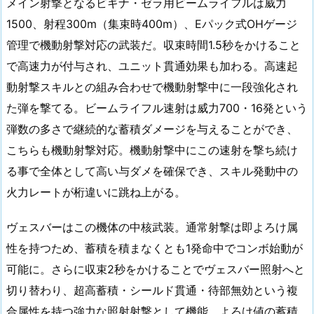
メイン射撃となるビギナ・ゼラ用ビームライフルは威力
1500、射程300m（集束時400m）、Eパック式OHゲージ
管理で機動射撃対応の武装だ。収束時間1.5秒をかけること
で高速力が付与され、ユニット貫通効果も加わる。高速起
動射撃スキルとの組み合わせで機動射撃中に一段強化され
た弾を撃てる。ビームライフル速射は威力700・16発という
弾数の多さで継続的な蓄積ダメージを与えることができ、
こちらも機動射撃対応。機動射撃中にこの速射を撃ち続け
る事で全体として高い与ダメを確保でき、スキル発動中の
火力レートが桁違いに跳ね上がる。
ヴェスバーはこの機体の中核武装。通常射撃は即よろけ属
性を持つため、蓄積を積まなくとも1発命中でコンボ始動が
可能に。さらに収束2秒をかけることでヴェスバー照射へと
切り替わり、超高蓄積・シールド貫通・待部無効という複
合属性を持つ強力な照射射撃として機能。よろけ値の蓄積