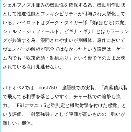
シェルフノズル並みの機動性を確保する為、機動用作動肢
として推進性能とフレキシビリティが付与され大型化して
いる。パイロットはダーク・タイガー隊「焔(ほむら)の虎」
シェルフ・シェフィールド。ビギナ・ギナII とはカラーリン
グが共通する為、混同されやすいが別機体。原作において
ヴェスバーの解析が完全ではなかったという設定は、ゲー
ム内でも「収束必須・制約あり」という形でそのまま反映
されている点は見逃せない。
バトオペ2では、cost750、強襲機での実装。「高蓄積武装
で飛んでる相手を落としやすく、チャー格での追撃も強
力」「F91にマニュ5と強判定と機動射撃を付けた感覚」と
いう評価。「射撃強襲」として評価が高いものの「強いが
難しい」機体。