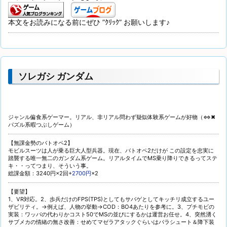
本文をお読みになる前にぜひ ”ｸﾘｯｸ” お願いします♪
ソレガシ ガンダム
ジャンル偏食系ゲーマー。リアル、非リアル問わず疑似体験系ゲームが好物（⇔✖
パズル系暇つぶしゲーム）
【無課金勢のバトオペ2】
モビルスーツは人が乗る巨大人型兵器。現在、バトオペ2だけが この設定を忠実に
踏襲する唯一無二のガンダム系ゲーム。リアルタイムでMS乗り降りできるってステ
キ・・ってつまり、そういう事。
総課金額：3240円×2回+
2700円
×2
【要望】
1、VR対応。2、歩兵だけのFPS(TPS)としてもサバゲとしてキッチリ成立するユー
ザビリティ。→例えば、人物の挙動→COD：BO4あたりを参考に。3、プチモビの
実装：ワッパの代わりかコスト50でMSの並びにするかは運営お任せ。4、突然湧く
サブメカの情緒の無さ改善：せめてマゼラアタックぐらいはパラシュート＆降下装