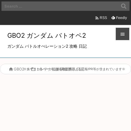

Feedly
RSS
GBO2 ガンダム バトオペ2


ガンダム バトルオぺレーション2 攻略 日記
メニュ

サイド

GBO2
>

コンテナ報酬 調査部隊 日記
※当サイト各ページには各種提携による広報/PR等が含まれています※

前へ

次へ

検索