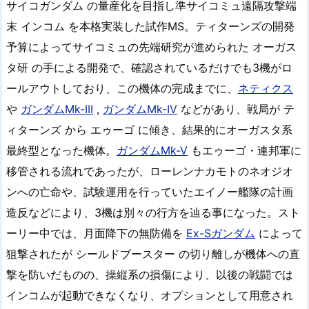
サイコガンダム の量産化を目指し準サイコミュ遠隔攻撃端
末 インコム を本格実装した試作MS。ティターンズの開発
予算によってサイコミュの先端研究が進められた オーガス
タ研 の手による開発で、確認されているだけでも3機がロ
ールアウトしており、この機体の完成までに、
ネティクス
や
ガンダムMk-III
,
ガンダムMk-IV
などがあり、戦局が テ
ィターンズ から エゥーゴ に傾き、結果的にオーガスタ系
最終型となった機体。
ガンダムMk-V
もエゥーゴ・連邦軍に
移管される流れであったが、ローレンナカモトのネオジオ
ンへの亡命や、試験運用を行っていたエイノー艦隊の計画
造反などにより、3機は別々の行方を辿る事になった。スト
ーリー中では、月面降下の無防備を
Ex-Sガンダム
によって
狙撃されたが シールドブースター の切り離しが機体への直
撃を防いだものの、操縦系の損傷により、以後の戦闘では
インコムが起動できなくなり、オプションとして用意され