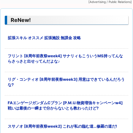
[Advertising / Public Relations]
ー
ReNew!
拡張スキル オススメ 拡張施設 無課金 攻略
フリント [8周年前夜祭week4] サナリィもこういうMS持ってんな
らさっさと出せってんだよな♪
リグ・コンティオ [8周年前夜祭week3] 用意はできているんだろう
な?
FAエンゲージガンダムCプラン [P.M.U.物資増強キャンペーンw4]
戦いは最後の一瞬まで分からないとも教わったけど?
スサノオ [8周年前夜祭week2] これが私の臨む道…修羅の道だ!