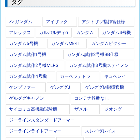
タグ
ZZガンダム
アイザック
アクトザク指揮官仕様
アレックス
ガルバルディα
ガンダム
ガンダム4号機
ガンダム5号機
ガンダムMk-II
ガンダムピクシー
ガンダム試作1号機
ガンダム試作2号機BB仕様
ガンダム試作2号機MLRS
ガンダム試作3号機ステイメン
ガンダム試作4号機
ガーベラテトラ
キュベレイ
ケンプファー
ゲルググJ
ゲルググM指揮官機
ゲルググキャノン
コンテナ報酬なし
サイコミュ高機動試験機
ザメル
ジオング
ジーラインスタンダードアーマー
ジーラインライトアーマー
スレイヴレイス