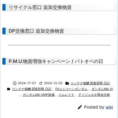
リサイクル窓口 追加交換物資
DP交換窓口 追加交換物資
P.M.U.物資増強キャンペーン / バトオペの日

2024-11-07

2024-12-05

コンテナ報酬 調査部隊 日記

コンテナ報酬 調査部隊 日記
,
FAユニコーンガンダム
,
ガンダムMk-IV
,
ガンダムMk-VMP装備
,
ジムレイド
,
ディジェルオ商会仕様

Posted by
wiki