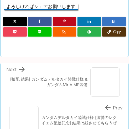
よろしければシェアお願いします
B!

Copy

Next
[抽配 結果] ガンダムデルタカイ陸戦仕様 &
ガンダムMk-V MP装備

Prev
ガンダムデルタカイ陸戦仕様 [復讐のレク
イエム配信記念] 結果は残させてもらうぜ