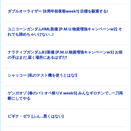
ダブルオーライザー [8周年前夜祭week1] 目標を駆逐する!
ユニコーンガンダムHML装備 [P.M.U.物資増強キャンペーンw2] そ
れでも諦めちゃいけない…!
ナラティブガンダムB2装備 [P.M.U.物資増強キャンペーンw3] お前
の手はまだ,届く場所にあるはずだ!
シャッコー [私のテスト機を使うとはな!]
ゲンガオゾ [春のバトオペ祭りV week5] みんなギロチンで…一刀両
断にしてやる
ビギナ・ゼラ [ふん…悪くはない]