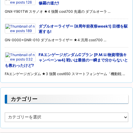
修羅の道だ!
GNX-Y901TW スサノオ ★4 強襲 cost700 先週の ダブルオーラ ...
ダブルオーライザー [8周年前夜祭week1] 目標を駆
逐する!
GN-0000+GNR-010 ダブルオーライザー ★4 汎用 cost700 ...
FAエンゲージガンダムCプラン [P.M.U.物資増強キ
ャンペーンw4] 戦いは最後の一瞬まで分からないと
も教わったけど?
FAエンゲージガンダム ★3 強襲 cost650 スマートフォンゲーム「機動戦 ...
カテゴリー
カ
テ
ゴ
リ