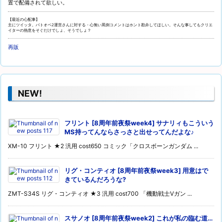
置で配備されて欲しい。
【最近の心配事】
主にツイッタ。バトオペ2運営さんに対する・心無い罵倒コメントはホント勘弁してほしい。そんな事してもクリエ
イターの熱意をそぐだけでしょ、そうでしょ？
再販
NEW!
フリント [8周年前夜祭week4] サナリィもこういう
MS持ってんならさっさと出せってんだよな♪
XM-10 フリント ★2 汎用 cost650 コミック「クロスボーンガンダム ...
リグ・コンティオ [8周年前夜祭week3] 用意はで
きているんだろうな?
ZMT-S34S リグ・コンティオ ★3 汎用 cost700 「機動戦士Vガン ...
スサノオ [8周年前夜祭week2] これが私の臨む道…