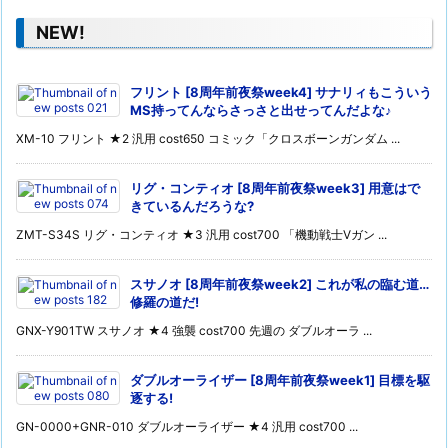
NEW!
フリント [8周年前夜祭week4] サナリィもこういう
MS持ってんならさっさと出せってんだよな♪
XM-10 フリント ★2 汎用 cost650 コミック「クロスボーンガンダム ...
リグ・コンティオ [8周年前夜祭week3] 用意はで
きているんだろうな?
ZMT-S34S リグ・コンティオ ★3 汎用 cost700 「機動戦士Vガン ...
スサノオ [8周年前夜祭week2] これが私の臨む道…
修羅の道だ!
GNX-Y901TW スサノオ ★4 強襲 cost700 先週の ダブルオーラ ...
ダブルオーライザー [8周年前夜祭week1] 目標を駆
逐する!
GN-0000+GNR-010 ダブルオーライザー ★4 汎用 cost700 ...