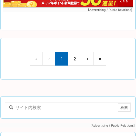
[Advertising / Public Relations]
«
‹
1
2
›
»
[Advertising / Public Relations]