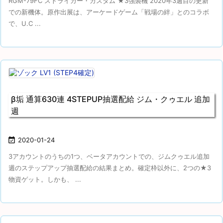
RGM-79FC ストライカー・カスタム ★3強襲機 2020年3週目の更新
での新機体。原作出展は、アーケードゲーム「戦場の絆」とのコラボ
で、U.C ...
β垢 通算630連 4STEPUP抽選配給 ジム・クゥエル 追加
週

2020-01-24
3アカウントのうちの1つ、ベータアカウントでの、ジムクゥエル追加
週のステップアップ抽選配給の結果まとめ。確定枠以外に、2つの★3
物資ゲット。しかも、 ...