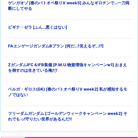
ゲンガオゾ [春のバトオペ祭りV week5] みんなギロチンで…一刀両
断にしてやる
ビギナ・ゼラ [ふん…悪くはない]
FAエンゲージガンダムBプラン [何だ…?見えるぞ…!?]
ZガンダムIFC＆IFB装備 [P.M.U.物資増強キャンペーンw1] おまえ
を倒すのは生きている俺だ!
ベルガ・ギロス(GK) [春のバトオペ祭りV week2] 私が感知するモ
ノではない
フリーダムガンダム [ゴールデンウィークキャンペーン week2] そ
れでもっ!守りたい世界があるんだ!!