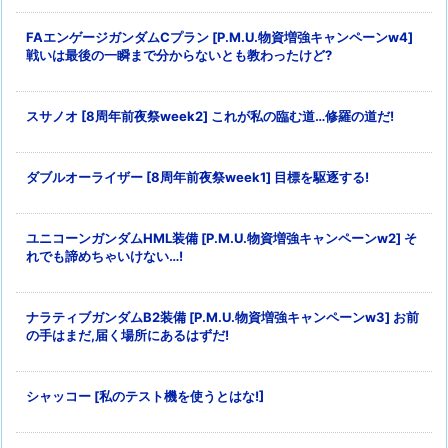
FAエンゲージガンダムCプラン [P.M.U.物資増強キャンペーンw4]
戦いは最後の一瞬まで分からないとも教わったけど?
スサノオ [8周年前夜祭week2] これが私の臨む道…修羅の道だ!
ダブルオーライザー [8周年前夜祭week1] 目標を駆逐する!
ユニコーンガンダムHML装備 [P.M.U.物資増強キャンペーンw2] そ
れでも諦めちゃいけない…!
ナラティブガンダムB2装備 [P.M.U.物資増強キャンペーンw3] お前
の手はまだ,届く場所にあるはずだ!
シャッコー [私のテスト機を使うとはな!]