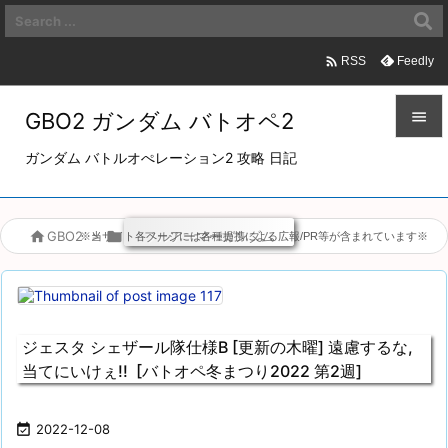

Feedly
RSS
GBO2 ガンダム バトオペ2


ガンダム バトルオぺレーション2 攻略 日記
メニュ

サイド

GBO2
>

フルアーマーガンダム
※当サイト各ページには各種提携による広報/PR等が含まれています※

前へ

次へ
ジェスタ シェザール隊仕様B [更新の木曜] 遠慮するな,

当てにいけぇ!! [バトオペ冬まつり2022 第2週]
検索

2022-12-08