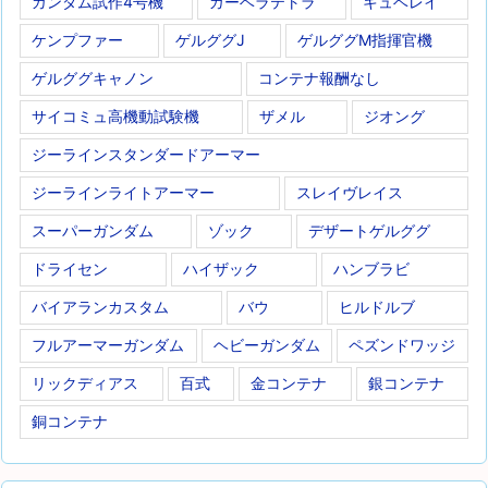
ガンダム試作4号機
ガーベラテトラ
キュベレイ
ケンプファー
ゲルググJ
ゲルググM指揮官機
ゲルググキャノン
コンテナ報酬なし
サイコミュ高機動試験機
ザメル
ジオング
ジーラインスタンダードアーマー
ジーラインライトアーマー
スレイヴレイス
スーパーガンダム
ゾック
デザートゲルググ
ドライセン
ハイザック
ハンブラビ
バイアランカスタム
バウ
ヒルドルブ
フルアーマーガンダム
ヘビーガンダム
ペズンドワッジ
リックディアス
百式
金コンテナ
銀コンテナ
銅コンテナ