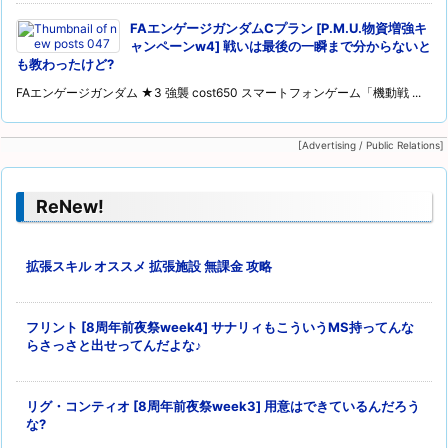
FAエンゲージガンダムCプラン [P.M.U.物資増強キ
ャンペーンw4] 戦いは最後の一瞬まで分からないと
も教わったけど?
FAエンゲージガンダム ★3 強襲 cost650 スマートフォンゲーム「機動戦 ...
[Advertising / Public Relations]
ReNew!
拡張スキル オススメ 拡張施設 無課金 攻略
フリント [8周年前夜祭week4] サナリィもこういうMS持ってんな
らさっさと出せってんだよな♪
リグ・コンティオ [8周年前夜祭week3] 用意はできているんだろう
な?