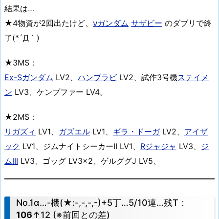
結果は…
★4物資が2回出たけど、
νガンダム
サザビー
のダブリで終
了(*´Д｀)
★3MS：
Ex-Sガンダム
LV2、
ハンブラビ
LV2、試作3号機
ステイメ
ン
LV3、ケンプファー LV4。
★2MS：
リガズィ
LV1、
ガズエル
LV1、
ギラ・ドーガ
LV2、
アイザ
ック
LV1、ジムナイトシーカーII LV1、
Rジャジャ
LV3、
ジ
ムIII
LV3、ゴッグ LV3×2、ゲルググJ LV5、
No.1α…-機(★:-,-,-,-)+5丁…5/10連…残T：
106
↑12 (※前回との差)