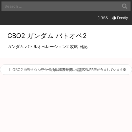

メニュ

RSS
Feedly

サイド
GBO2 ガンダム バトオペ2

ガンダム バトルオぺレーション2 攻略 日記
前へ

次へ

GBO2
>

コンテナ報酬 調査部隊 日記
※当サイト各ページには各種提携による広報/PR等が含まれています※

検索