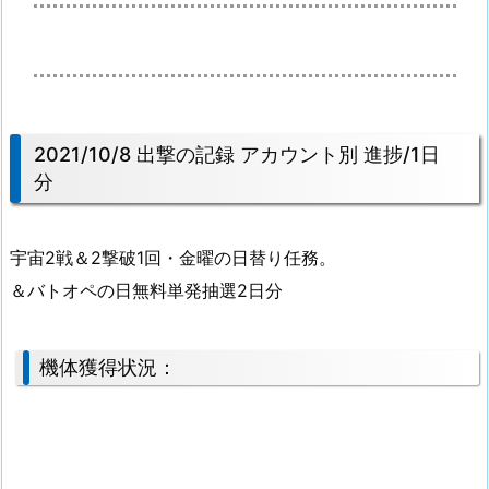
2021/10/8 出撃の記録 アカウント別 進捗/1日
分
宇宙2戦＆2撃破1回・金曜の日替り任務。
＆バトオペの日無料単発抽選2日分
機体獲得状況：