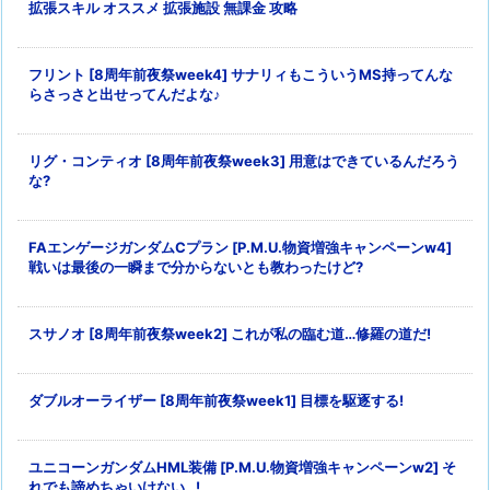
拡張スキル オススメ 拡張施設 無課金 攻略
フリント [8周年前夜祭week4] サナリィもこういうMS持ってんな
らさっさと出せってんだよな♪
リグ・コンティオ [8周年前夜祭week3] 用意はできているんだろう
な?
FAエンゲージガンダムCプラン [P.M.U.物資増強キャンペーンw4]
戦いは最後の一瞬まで分からないとも教わったけど?
スサノオ [8周年前夜祭week2] これが私の臨む道…修羅の道だ!
ダブルオーライザー [8周年前夜祭week1] 目標を駆逐する!
ユニコーンガンダムHML装備 [P.M.U.物資増強キャンペーンw2] そ
れでも諦めちゃいけない…!