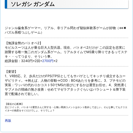
ソレガシ ガンダム
ジャンル偏食系ゲーマー。リアル、非リアル問わず疑似体験系ゲームが好物（⇔✖
パズル系暇つぶしゲーム）
【無課金勢のバトオペ2】
モビルスーツは人が乗る巨大人型兵器。現在、バトオペ2だけが この設定を忠実に
踏襲する唯一無二のガンダム系ゲーム。リアルタイムでMS乗り降りできるってステ
キ・・ってつまり、そういう事。
総課金額：3240円×2回+
2700円
×2
【要望】
1、VR対応。2、歩兵だけのFPS(TPS)としてもサバゲとしてキッチリ成立するユー
ザビリティ。→例えば、人物の挙動→COD：BO4あたりを参考に。3、プチモビの
実装：ワッパの代わりかコスト50でMSの並びにするかは運営お任せ。4、突然湧く
サブメカの情緒の無さ改善：せめてマゼラアタックぐらいはパラシュート＆降下装
置で配備されて欲しい。
【最近の心配事】
主にツイッタ。バトオペ2運営さんに対する・心無い罵倒コメントはホント勘弁してほしい。そんな事してもクリエ
イターの熱意をそぐだけでしょ、そうでしょ？
再販