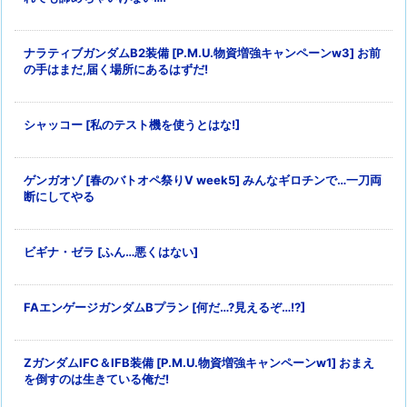
ナラティブガンダムB2装備 [P.M.U.物資増強キャンペーンw3] お前
の手はまだ,届く場所にあるはずだ!
シャッコー [私のテスト機を使うとはな!]
ゲンガオゾ [春のバトオペ祭りV week5] みんなギロチンで…一刀両
断にしてやる
ビギナ・ゼラ [ふん…悪くはない]
FAエンゲージガンダムBプラン [何だ…?見えるぞ…!?]
ZガンダムIFC＆IFB装備 [P.M.U.物資増強キャンペーンw1] おまえ
を倒すのは生きている俺だ!