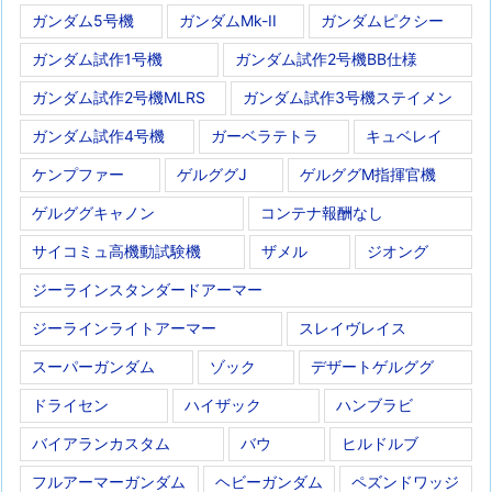
ガンダム5号機
ガンダムMk-II
ガンダムピクシー
ガンダム試作1号機
ガンダム試作2号機BB仕様
ガンダム試作2号機MLRS
ガンダム試作3号機ステイメン
ガンダム試作4号機
ガーベラテトラ
キュベレイ
ケンプファー
ゲルググJ
ゲルググM指揮官機
ゲルググキャノン
コンテナ報酬なし
サイコミュ高機動試験機
ザメル
ジオング
ジーラインスタンダードアーマー
ジーラインライトアーマー
スレイヴレイス
スーパーガンダム
ゾック
デザートゲルググ
ドライセン
ハイザック
ハンブラビ
バイアランカスタム
バウ
ヒルドルブ
フルアーマーガンダム
ヘビーガンダム
ペズンドワッジ