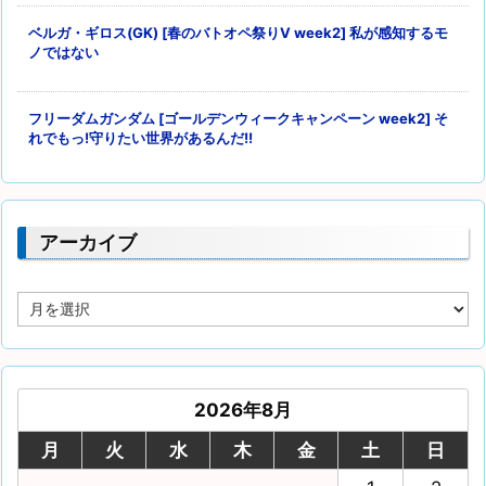
ベルガ・ギロス(GK) [春のバトオペ祭りV week2] 私が感知するモ
ノではない
フリーダムガンダム [ゴールデンウィークキャンペーン week2] そ
れでもっ!守りたい世界があるんだ!!
アーカイブ
ア
ー
カ
イ
ブ
2026年8月
月
火
水
木
金
土
日