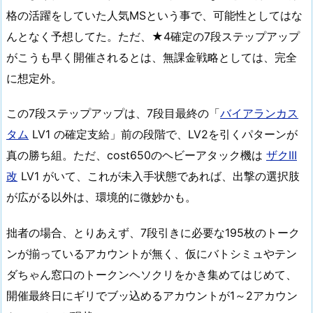
格の活躍をしていた人気MSという事で、可能性としてはな
んとなく予想してた。ただ、★4確定の7段ステップアップ
がこうも早く開催されるとは、無課金戦略としては、完全
に想定外。
この7段ステップアップは、7段目最終の「
バイアランカス
タム
LV1 の確定支給」前の段階で、LV2を引くパターンが
真の勝ち組。ただ、cost650のヘビーアタック機は
ザクIII
改
LV1 がいて、これが未入手状態であれば、出撃の選択肢
が広がる以外は、環境的に微妙かも。
拙者の場合、とりあえず、7段引きに必要な195枚のトーク
ンが揃っているアカウントが無く、仮にバトシミュやテン
ダちゃん窓口のトークンヘソクリをかき集めてはじめて、
開催最終日にギリでブッ込めるアカウントが1～2アカウン