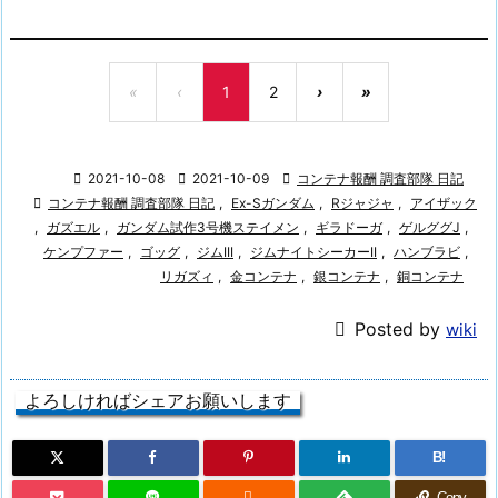
«
‹
1
2
›
»

2021-10-08

2021-10-09

コンテナ報酬 調査部隊 日記

コンテナ報酬 調査部隊 日記
,
Ex-Sガンダム
,
Rジャジャ
,
アイザック
,
ガズエル
,
ガンダム試作3号機ステイメン
,
ギラドーガ
,
ゲルググJ
,
ケンプファー
,
ゴッグ
,
ジムIII
,
ジムナイトシーカーII
,
ハンブラビ
,
リガズィ
,
金コンテナ
,
銀コンテナ
,
銅コンテナ

Posted by
wiki
よろしければシェアお願いします
B!

Copy