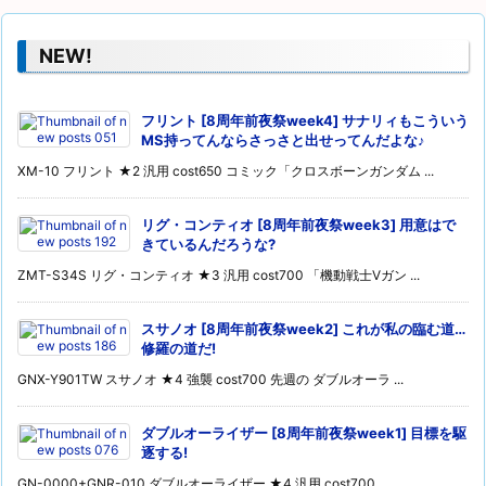
NEW!
フリント [8周年前夜祭week4] サナリィもこういう
MS持ってんならさっさと出せってんだよな♪
XM-10 フリント ★2 汎用 cost650 コミック「クロスボーンガンダム ...
リグ・コンティオ [8周年前夜祭week3] 用意はで
きているんだろうな?
ZMT-S34S リグ・コンティオ ★3 汎用 cost700 「機動戦士Vガン ...
スサノオ [8周年前夜祭week2] これが私の臨む道…
修羅の道だ!
GNX-Y901TW スサノオ ★4 強襲 cost700 先週の ダブルオーラ ...
ダブルオーライザー [8周年前夜祭week1] 目標を駆
逐する!
GN-0000+GNR-010 ダブルオーライザー ★4 汎用 cost700 ...