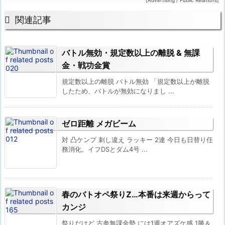

関連記事
バトル無効・規定数以上の離脱 & 無課
金・戦功金賞
規定数以上の離脱 バトル無効 「規定数以上が離脱
したため、バトルが無効になりまし ...
ゼロ距離 メガビーム
対 凸ケンプ 刺し違え ラッキー 2連 今日も日替り任
務消化。イフDSとダム4号 ...
春のバトオペ祭りZ…本番は来週からって
カンジ
祭りだけど 古参無課金勢 には1週オアズケ感 1勝＆